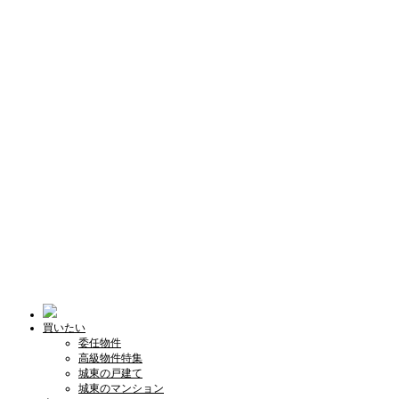
買いたい
委任物件
高級物件特集
城東の戸建て
城東のマンション