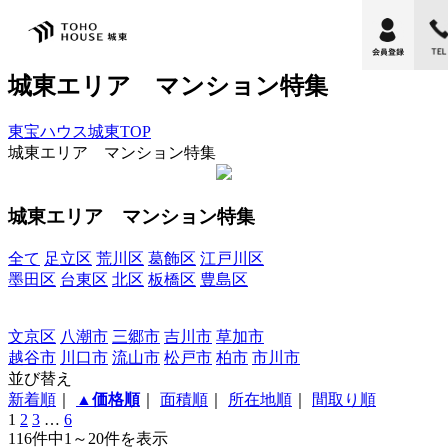
城東エリア マンション特集
東宝ハウス城東TOP
城東エリア マンション特集
城東エリア マンション特集
全て
足立区
荒川区
葛飾区
江戸川区
墨田区
台東区
北区
板橋区
豊島区
文京区
八潮市
三郷市
吉川市
草加市
越谷市
川口市
流山市
松戸市
柏市
市川市
並び替え
新着順
｜
▲価格順
｜
面積順
｜
所在地順
｜
間取り順
1
2
3
…
6
116件中
1～20
件を表示