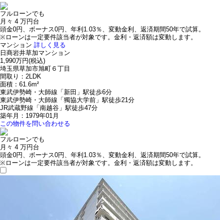
フルローンでも
月々
4
万円台
頭金0円、ボーナス0円、年利1.03％、変動金利、返済期間50年で試算。
※ローンは一定要件該当者が対象です。金利・返済額は変動します。
マンション
詳しく見る
日商岩井草加マンション
1,990万円
(税込)
埼玉県草加市旭町６丁目
間取り：2LDK
面積：61.6m²
東武伊勢崎・大師線「新田」駅徒歩6分
東武伊勢崎・大師線「獨協大学前」駅徒歩21分
JR武蔵野線「南越谷」駅徒歩47分
築年月：1979年01月
この物件を問い合わせる
フルローンでも
月々
4
万円台
頭金0円、ボーナス0円、年利1.03％、変動金利、返済期間50年で試算。
※ローンは一定要件該当者が対象です。金利・返済額は変動します。