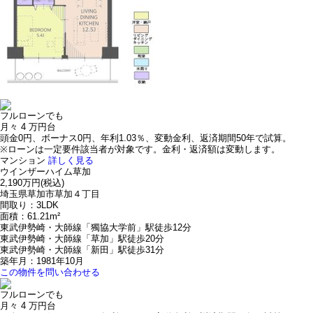
フルローンでも
月々
4
万円台
頭金0円、ボーナス0円、年利1.03％、変動金利、返済期間50年で試算。
※ローンは一定要件該当者が対象です。金利・返済額は変動します。
マンション
詳しく見る
ウインザーハイム草加
2,190万円
(税込)
埼玉県草加市草加４丁目
間取り：3LDK
面積：61.21m²
東武伊勢崎・大師線「獨協大学前」駅徒歩12分
東武伊勢崎・大師線「草加」駅徒歩20分
東武伊勢崎・大師線「新田」駅徒歩31分
築年月：1981年10月
この物件を問い合わせる
フルローンでも
月々
4
万円台