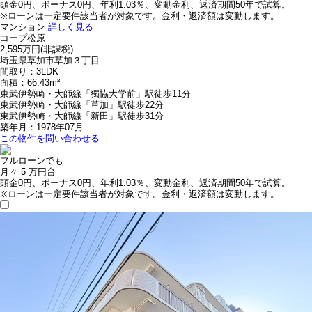
頭金0円、ボーナス0円、年利1.03％、変動金利、返済期間50年で試算。
※ローンは一定要件該当者が対象です。金利・返済額は変動します。
マンション
詳しく見る
コープ松原
2,595万円
(非課税)
埼玉県草加市草加３丁目
間取り：3LDK
面積：66.43m²
東武伊勢崎・大師線「獨協大学前」駅徒歩11分
東武伊勢崎・大師線「草加」駅徒歩22分
東武伊勢崎・大師線「新田」駅徒歩31分
築年月：1978年07月
この物件を問い合わせる
フルローンでも
月々
5
万円台
頭金0円、ボーナス0円、年利1.03％、変動金利、返済期間50年で試算。
※ローンは一定要件該当者が対象です。金利・返済額は変動します。