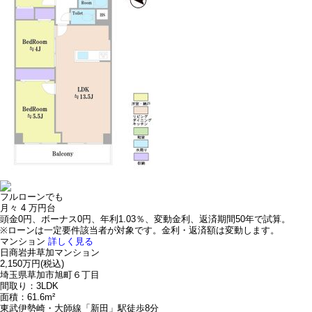
フルローンでも
月々
4
万円台
頭金0円、ボーナス0円、年利1.03％、変動金利、返済期間50年で試算。
※ローンは一定要件該当者が対象です。金利・返済額は変動します。
マンション
詳しく見る
日商岩井草加マンション
2,150万円
(税込)
埼玉県草加市旭町６丁目
間取り：3LDK
面積：61.6m²
東武伊勢崎・大師線「新田」駅徒歩8分