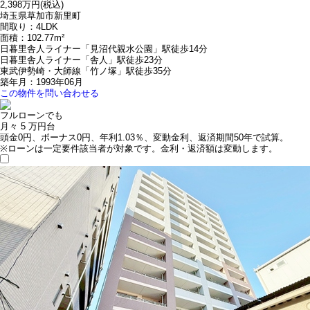
2,398万円
(税込)
埼玉県草加市新里町
間取り：4LDK
面積：102.77m²
日暮里舎人ライナー「見沼代親水公園」駅徒歩14分
日暮里舎人ライナー「舎人」駅徒歩23分
東武伊勢崎・大師線「竹ノ塚」駅徒歩35分
築年月：1993年06月
この物件を問い合わせる
フルローンでも
月々
5
万円台
頭金0円、ボーナス0円、年利1.03％、変動金利、返済期間50年で試算。
※ローンは一定要件該当者が対象です。金利・返済額は変動します。