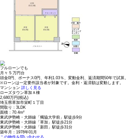
フルローンでも
月々
5
万円台
頭金0円、ボーナス0円、年利1.03％、変動金利、返済期間50年で試算。
※ローンは一定要件該当者が対象です。金利・返済額は変動します。
マンション
詳しく見る
ローズタウン草加Ａ棟
2,680万円
(税込)
埼玉県草加市栄町１丁目
間取り：3LDK
面積：70.4m²
東武伊勢崎・大師線「獨協大学前」駅徒歩9分
東武伊勢崎・大師線「草加」駅徒歩21分
東武伊勢崎・大師線「新田」駅徒歩31分
築年月：1978年01月
この物件を問い合わせる