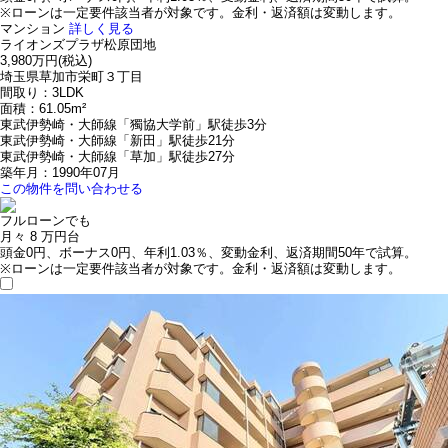
※ローンは一定要件該当者が対象です。金利・返済額は変動します。
マンション
詳しく見る
ライオンズプラザ松原団地
3,980万円
(税込)
埼玉県草加市栄町３丁目
間取り：3LDK
面積：61.05m²
東武伊勢崎・大師線「獨協大学前」駅徒歩3分
東武伊勢崎・大師線「新田」駅徒歩21分
東武伊勢崎・大師線「草加」駅徒歩27分
築年月：1990年07月
この物件を問い合わせる
フルローンでも
月々
8
万円台
頭金0円、ボーナス0円、年利1.03％、変動金利、返済期間50年で試算。
※ローンは一定要件該当者が対象です。金利・返済額は変動します。