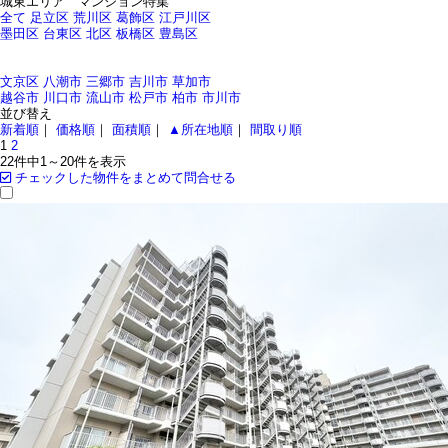
城東エリア マンション特集
全て
足立区
荒川区
葛飾区
江戸川区
墨田区
台東区
北区
板橋区
豊島区
文京区
八潮市
三郷市
吉川市
草加市
越谷市
川口市
流山市
松戸市
柏市
市川市
並び替え
新着順
｜
価格順
｜
面積順
｜
▲所在地順
｜
間取り順
1
2
22件中
1～20
件を表示
チェックした物件をまとめて問合せる