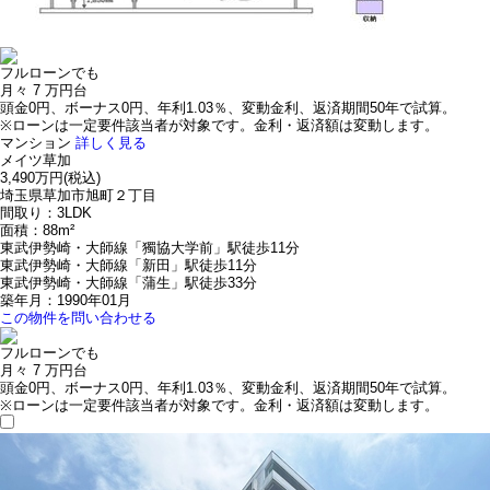
フルローンでも
月々
7
万円台
頭金0円、ボーナス0円、年利1.03％、変動金利、返済期間50年で試算。
※ローンは一定要件該当者が対象です。金利・返済額は変動します。
マンション
詳しく見る
メイツ草加
3,490万円
(税込)
埼玉県草加市旭町２丁目
間取り：3LDK
面積：88m²
東武伊勢崎・大師線「獨協大学前」駅徒歩11分
東武伊勢崎・大師線「新田」駅徒歩11分
東武伊勢崎・大師線「蒲生」駅徒歩33分
築年月：1990年01月
この物件を問い合わせる
フルローンでも
月々
7
万円台
頭金0円、ボーナス0円、年利1.03％、変動金利、返済期間50年で試算。
※ローンは一定要件該当者が対象です。金利・返済額は変動します。