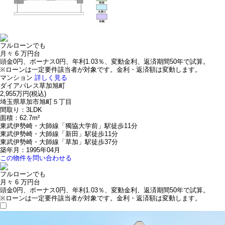
フルローンでも
月々
6
万円台
頭金0円、ボーナス0円、年利1.03％、変動金利、返済期間50年で試算。
※ローンは一定要件該当者が対象です。金利・返済額は変動します。
マンション
詳しく見る
ダイアパレス草加旭町
2,955万円
(税込)
埼玉県草加市旭町５丁目
間取り：3LDK
面積：62.7m²
東武伊勢崎・大師線「獨協大学前」駅徒歩11分
東武伊勢崎・大師線「新田」駅徒歩11分
東武伊勢崎・大師線「草加」駅徒歩37分
築年月：1995年04月
この物件を問い合わせる
フルローンでも
月々
6
万円台
頭金0円、ボーナス0円、年利1.03％、変動金利、返済期間50年で試算。
※ローンは一定要件該当者が対象です。金利・返済額は変動します。