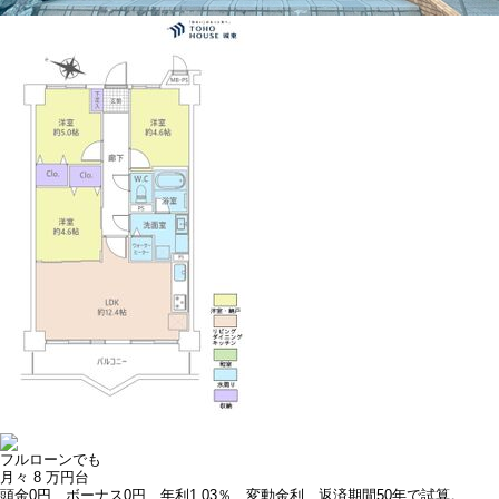
フルローンでも
月々
8
万円台
頭金0円、ボーナス0円、年利1.03％、変動金利、返済期間50年で試算。