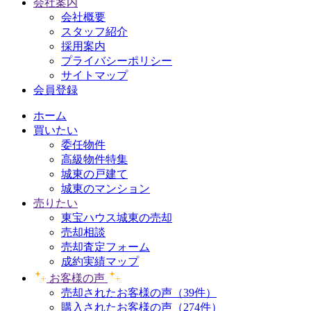
会社案内
会社概要
スタッフ紹介
採用案内
プライバシーポリシー
サイトマップ
会員登録
ホーム
買いたい
委任物件
高級物件特集
城東の戸建て
城東のマンション
売りたい
東宝ハウス城東の売却
売却相談
売却査定フォーム
成約実績マップ
お客様の声
売却されたお客様の声（39件）
購入されたお客様の声（274件）