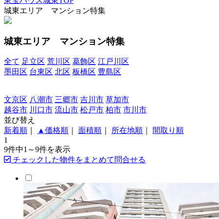
東宝ハウス城東TOP
城東エリア マンション特集
城東エリア マンション特集
全て
足立区
荒川区
葛飾区
江戸川区
墨田区
台東区
北区
板橋区
豊島区
文京区
八潮市
三郷市
吉川市
草加市
越谷市
川口市
流山市
松戸市
柏市
市川市
並び替え
新着順
｜
▲価格順
｜
面積順
｜
所在地順
｜
間取り順
1
9件中
1～9
件を表示
チェックした物件をまとめて問合せる