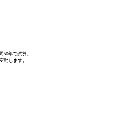
間50年で試算。
変動します。