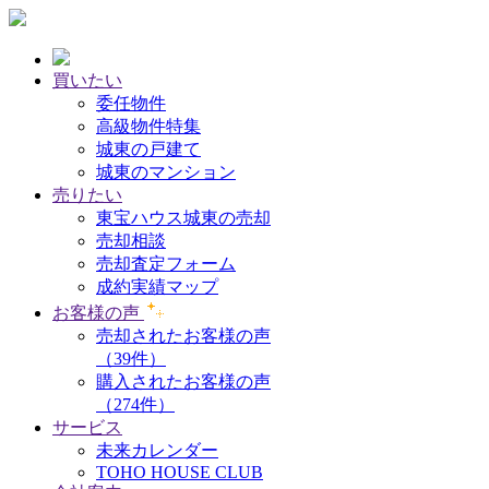
買いたい
委任物件
高級物件特集
城東の戸建て
城東のマンション
売りたい
東宝ハウス城東の売却
売却相談
売却査定フォーム
成約実績マップ
お客様の声
売却されたお客様の声
（39件）
購入されたお客様の声
（274件）
サービス
未来カレンダー
TOHO HOUSE CLUB