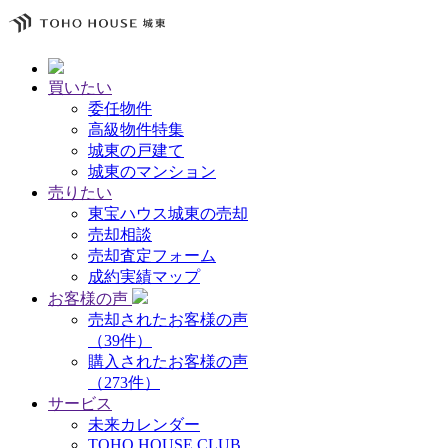
買いたい
委任物件
高級物件特集
城東の戸建て
城東のマンション
売りたい
東宝ハウス城東の売却
売却相談
売却査定フォーム
成約実績マップ
お客様の声
売却されたお客様の声
（39件）
購入されたお客様の声
（273件）
サービス
未来カレンダー
TOHO HOUSE CLUB