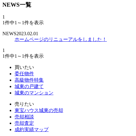
NEWS一覧
1
1件中
1～1
件を表示
NEWS
2023.02.01
ホームページのリニューアルをしました！
1
1件中
1～1
件を表示
買いたい
委任物件
高級物件特集
城東の戸建て
城東のマンション
売りたい
東宝ハウス城東の売却
売却相談
売却査定
成約実績マップ