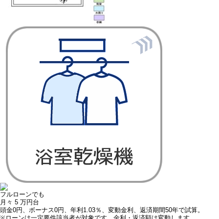
フルローンでも
月々
5
万円台
頭金0円、ボーナス0円、年利1.03％、変動金利、返済期間50年で試算。
※ローンは一定要件該当者が対象です。金利・返済額は変動します。