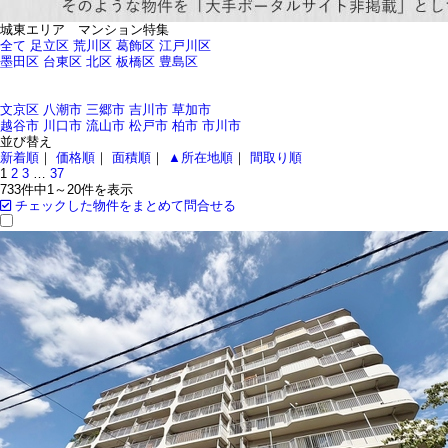
城東エリア マンション特集
全て
足立区
荒川区
葛飾区
江戸川区
墨田区
台東区
北区
板橋区
豊島区
文京区
八潮市
三郷市
吉川市
草加市
越谷市
川口市
流山市
松戸市
柏市
市川市
並び替え
新着順
｜
価格順
｜
面積順
｜
▲所在地順
｜
間取り順
1
2
3
…
37
733件中
1～20
件を表示
チェックした物件をまとめて問合せる