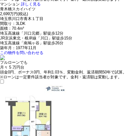
マンション
詳しく見る
青木橋スカイハイツ
2,699万円
(税込)
埼玉県川口市青木１丁目
間取り：3LDK
面積：70.4m²
埼玉高速線「川口元郷」駅徒歩12分
JR京浜東北・根岸線「川口」駅徒歩15分
埼玉高速線「南鳩ヶ谷」駅徒歩26分
築年月：1977年11月
この物件を問い合わせる
フルローンでも
月々
5
万円台
頭金0円、ボーナス0円、年利1.03％、変動金利、返済期間50年で試算。
※ローンは一定要件該当者が対象です。金利・返済額は変動します。